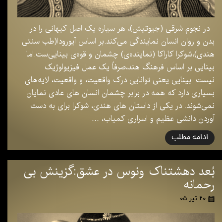
در نجوم شرقی (جیوتیش)، هر سیاره یک اصل کیهانی را در
بدن و روان انسان نمایندگی می‌کند.بر اساس آیورودا(طب سنتی
هندی)،شوکرا کاراکا (نماینده‌ی) چشمان و قوه‌ی بینایی‌ست.اما
بینایی بر اساس فرهنگ هند،صرفاً یک عمل فیزیولوژیک
نیست. بینایی یعنی توانایی درک واقعیت، و واقعیت، لایه‌های
بسیاری دارد که همه در برابر چشمان انسان های عادی نمایان
نمی‌شوند. در یکی از داستان های هندی، شوکرا برای به دست
آوردن دانشی عظیم و اسراری کمیاب، …
ادامه مطلب
بُعد دهشتناک ونوس در عشق:گزینش بی
رحمانه
۲۰ تیر ۰۵