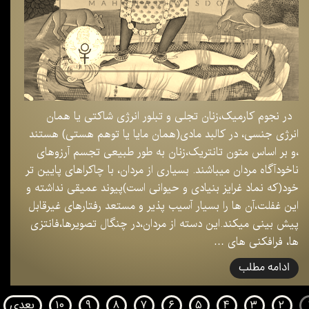
در نجوم کارمیک،زنان تجلی و تبلور انرژی شاکتی یا همان
انرژی جنسی، در کالبد مادی(همان مایا یا توهم هستی) هستند
،و بر اساس متون تانتریک،زنان به طور طبیعی تجسم آرزوهای
ناخودآگاه مردان میباشند. بسیاری از مردان، با چاکراهای پایین تر
خود(که نماد غرایز بنیادی و حیوانی است)پیوند عمیقی نداشته و
این غفلت،آن ها را بسیار آسیب پذیر و مستعد رفتارهای غیرقابل
پیش بینی میکند.این دسته از مردان،در چنگال تصویرها،فانتزی
ها، فرافکنی های …
ادامه مطلب
۲
۳
۴
۵
۶
۷
۸
۹
۱۰
بعدی