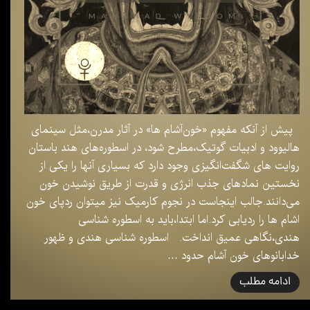
پیش از آنکه مفهوم «خون‌آشام ها» در آثار مدرن،مثل سینمای
هالیوود و ادبیات گوتیک،مطرح شود، در اسطوره‌های هند باستان
روایت های شگفت‌انگیزی وجود دارد که بسیاری آنها را یکی از
نخستین نمادهای جذب انرژی و قدرت از طریق نوشیدن خون
می‌دانند.جالب اینجاست در نجوم کارمیک نیز میتوان ردپای خون
اشام ها را ردیابی کرد.اما ابتدا،باید به اسطوره شناسی
هندی،نگاهی عمیق انداخت. اسطوره شناسی هندی و ظهور
خدابانوهای خون آشام حدود …
ادامه مطلب