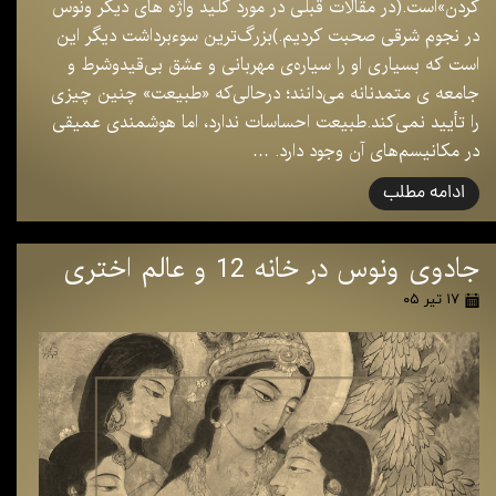
کردن»است.(در مقالات قبلی در مورد کلید واژه های دیگر ونوس
در نجوم شرقی صحبت کردیم.)بزرگ‌ترین سوءبرداشت‌ دیگر این
است که بسیاری او را سیاره‌ی مهربانی و عشق بی‌قیدوشرط و
جامعه ی متمدنانه می‌دانند؛ درحالی‌که «طبیعت» چنین چیزی
را تأیید نمی‌کند.طبیعت احساسات ندارد، اما هوشمندی عمیقی
در مکانیسم‌های آن وجود دارد. …
ادامه مطلب
جادوی ونوس در خانه 12 و عالم اختری
۱۷ تیر ۰۵