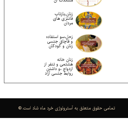
مشکلات آن
زنان,بازتاب
فانتزی های
مردان
زحل،سو استفاده
و قاچاق جنسی
زنان و کودکان
زنان خانه
هشتمی و تنفر از
ازدواج ،و داشتن
روابط جنسی آزاد
.تمامی حقوق متعلق به آسترولوژی خرد ماه شاد است
©