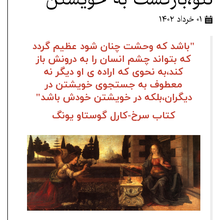
۰۱ خرداد ۱۴۰۲
"باشد که وحشت چنان شود عظیم گردد
که بتواند چشم انسان را به درونش باز
کند،به نحوی که اراده ی او دیگر نه
معطوف به جستجوی خویشتن در
دیگران،بلکه در خویشتن خودش باشد"
کتاب سرخ-کارل گوستاو یونگ