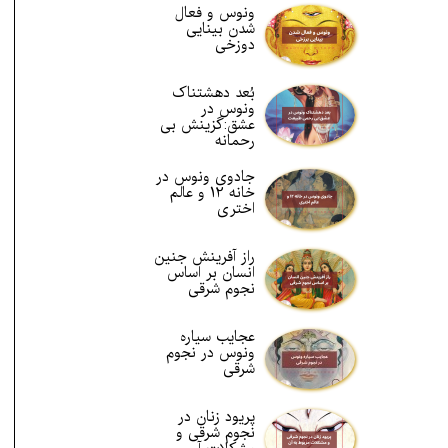
ونوس و فعال
شدن بینایی
دوزخی
بُعد دهشتناک
ونوس در
عشق:گزینش بی
رحمانه
جادوی ونوس در
خانه 12 و عالم
اختری
راز آفرینش جنین
انسان بر اساس
نجوم شرقی
عجایب سیاره
ونوس در نجوم
شرقی
پریود زنان در
نجوم شرقی و