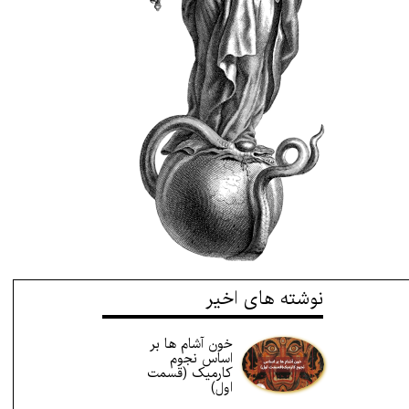
نوشته های اخیر
خون آشام ها بر
اساس نجوم
کارمیک (قسمت
اول)