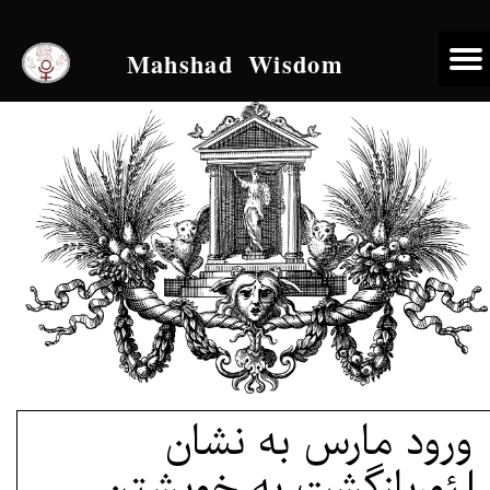
Mahshad Wisdom
ورود مارس به نشان
لئو،بازگشت به خویشتن