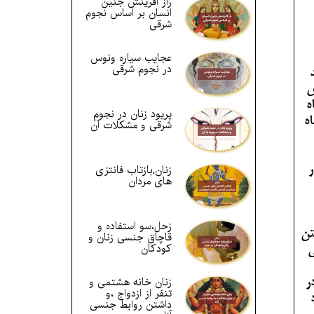
راز آفرینش جنین
انسان بر اساس نجوم
شرقی
عجایب سیاره ونوس
در نجوم شرقی
س
ه
پریود زنان در نجوم
ه
شرقی و مشکلات آن
زنان,بازتاب فانتزی
ر
های مردان
زحل،سو استفاده و
تن
قاچاق جنسی زنان و
کودکان
ی
زنان خانه هشتمی و
ر
تنفر از ازدواج ،و
داشتن روابط جنسی