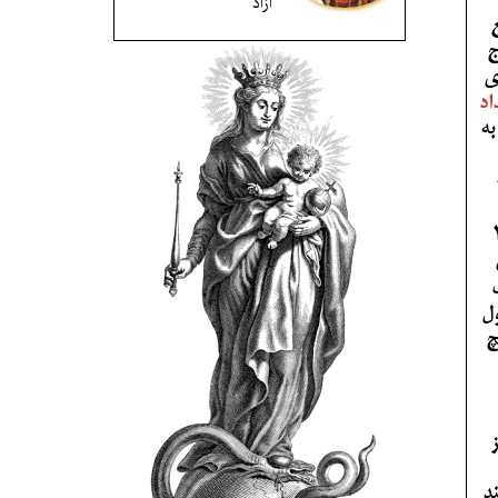
آزاد
ج
ی
اد
به
یرد که متناسب با نیاز های 12
ل
چ
د