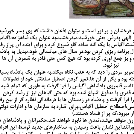
ی درخشان و پر نور است و میتوان اذعان داشت که وی پسر خورشید
 الهی پدرش یعنی خورشید،میدرخشید.به عنوان یک شاهزاده،آگیا
ت.آگیاس با یک گله ساده گاو شروع کرد و برای آینده ای پراز رفا
ال برنامه ریزی کردن بود.در سال های میانسالی خود،تبدیل به پادشا
 و بز جمع اوری کرده بود که هیچ کس حتی قادر به شمردن آن ها
نیز نبود.
صویر مردی را دید که به عقب نگاه میکند.به عنوان یک پادشاه بسیا
اخته بود و یکی از آن ها،تمیز کردن اصطبل سلطنتی خود از فضولات
رتاسر قلمروی پادشاهی آگیاس را فرا گرفت به طوری که تمام شبه
قدری با مدفوع اشباع شده بود که حتی گیاهان نیز از رشد کردن
را گرفت و پادشاه در زمستان ها با درماندگی نظاره گر از بین رف
ی،اصطلاح اصطبل آگیاس،برای اشاره به سازمان ها و ادارات دولت
ر میرود،که پر از فساد هستند.)
رن متوقف میشد،تمدن ها نابود خواهند شد.حکمرانان و پادشاهان د
رانند.این نشان باعث رسیدن به ساختارهای جدید توسط این افراد