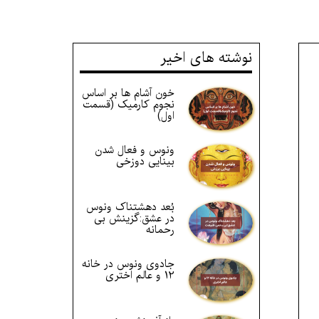
نوشته های اخیر
خون آشام ها بر اساس
نجوم کارمیک (قسمت
اول)
ونوس و فعال شدن
بینایی دوزخی
بُعد دهشتناک ونوس
در عشق:گزینش بی
رحمانه
جادوی ونوس در خانه
12 و عالم اختری