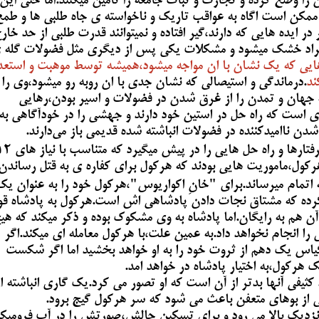
را وضع کرده و تجارت و ثبات جامعه را تامین میکنند.اما حتی این
 و ممکن است اگاه به عواقب تاریک و ناخواسته ی جاه طلبی ها و طمع
ر ایده هایی که دارند،گیر افتاده و نمیتوانند قدرت طلبی از حد خار
افراد خشک میشود و مشکلات یکی پس از دیگری مثل فضولات گله 
یی که یک نشان با ان مواجه میشود،همیشه توسط موهبت و استعد
ند
.درماندگی و استیصالی که نشان جدی با ان روبه رو میشود،وی را 
جهان و تمدن را از غرق شدن در فضولات و اسیر بودن،رهایی
ی است که راه حل در استین خود دارند و جهشی را در خودآگاهی به
 شدن ناامیدکننده در فضولات انباشته شده قدیمی باز می‌دارند.
هرکول،برای از سر گذراندن "12 خان"خود،رفتارها و راه حل هایی را در پیش میگ
کول،ماموریت هایی بودند که هرکول برای کفاره ی به قتل رساندن
ه اتمام میرساند.برای "خانِ اکواریوس"،هرکول خود را به عنوان یک
 کرده که مشتاق نجات دادن پادشاهی اش است.هرکول به پادشاه قو
آن هم به رایگان.اما پادشاه به وی مشکوک بوده و ذکر میکند که هی
ا انجام نخواهد داد.به عمین علت،با هرکول معامله ای میکند.اگر
گیاس یک دهم از ثروت خود را به او خواهد بخشید اما اگر شکست
 هرکول،به اختیار پادشاه در خواهد امد.
کثیفی آنها بدتر از آن است که او تصور می کرد.یک گاری انباشته از
یبی از بوهای متعفن باعث می شود که سر هرکول گیج برود.
ار نزدیک بالا می رود و برای تسکین حالش،صورتش را در آب فرومیکن