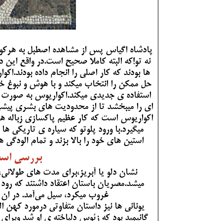
پادشاه اگیاس پس از مشاهده اصطبل به هرکول
نه تو!که البته کاملا صحیح است.در واقع ای
ها بودند که کار اصلی را انجام داده بودند.اکو
حل ممکن را انتخاب میکند و با هوش و نبوغ خو
استفاده ی جدیدی میکند.اکواریوس به صورت شه
ای را میبخشد تا از محدودیت های بشری پیشی گ
اکواریوس است که کار عظیم پاکسازی زباله ها
میگیرد.با ورود پلوتو که سیاره ی تاریکی ه
استین های خود را بالا بزند و تمام الودگی
بررسی اسط
نشان دلو یا آبریز،برای مدت های طولانی،
میشد.مصریان باستان اعتقاد داشتند که رود
غروب میکرد، سیل می‌آمد. در ان
یونانی ها نیز داستان متفاوتی درمورد کهن 
گانیمید بود که زئوس دلباخته ی او شد وبرای