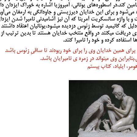
ین کند.در اسطوره‌های یونانی، آمبروزیا اشاره به خوراک ایزدان دا
ه می‌شود و برای این خدایان دیرزیستی و جاودانگی به ارمغان می‌آور
ت و با واژه سانسکریت آمریتا که آن نیز آشامیدنی نامیرا شدن ایزدا
یل که گانیمید توسط زئوس دزدیده میشود،یونانیان اعتقاد داشتند
ی دریافت میکنند در واقع منتخب خدایان هستند تا بدین ترتیب از
 استفاده کرده و خود را نامیرا کنند.
، و برای همین خدایان وی را برای خود ربودند تا ساقیِ زئوس باشد
بنابراین وی میتواند در زمره ی نامیرایان باشد.
ومر، ایلیاد، کتاب بیستم