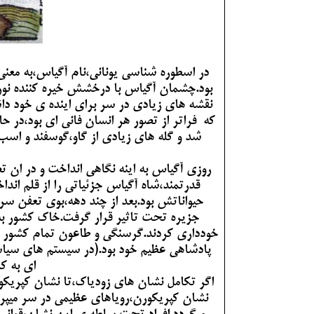
در اسطوره شناسی یونانی،نام آگیاس،به معن
بود.چشمان آگیاس با درخشش خیره کننده نور
نقشه های زیادی در سر برای اینده ی خود داش
که فراتر از تصور هر انسان فانی ای بود،در ح
شد و گله های زیادی از گاو،گوسفند و اسب
روزی آگیاس به اینه نگاهی انداخت و در ان ت
قدرتمند،شاه آگیاس جزئیاتی را از قلم اند
حیواناتش بود.بعد از چند دهه،بوی تعفن س
جزیره تحت تاثیر قرار گرفت.خاک کشور به 
خودداری کردند.گرسنگی و طاعون تمام کشور را ف
پادشاهی عظیم خود بود.(در سیستم های سیاس
ای به کا
اگر تکامل نشان های زودیاک،تا نشان کپریکو
نشان کپریکورن،رویاهای عظیمی در سر میپرو