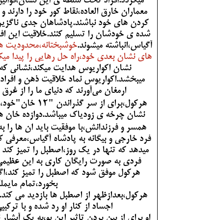
میگردد.افراد تحت سلطه ی این نشان،قوانین 
معماران خارق العاده،نقاط کور خود را دارند
کردن های خود نباشند.
پادشاهان جدی ناگزیر د
شده ی خودشان را تسلیم کنند.خلاقیت این 
آگیاس،انباشته میشوند.
خوشبختانه،محدودیت ها
های نشان بعدی خود،راه حل رهایی را پیدا میک
نشان اکواریوس هدایت میکند،نشانی که 
میبخشد.اکواریوس نماد خلاقیت ذهن و افراد
ارمغان می‌آورند که دنیای ما را از غرق
نشان چرخه ی زودیاک میباشد.دوازده خان هر
همسر و فرزندانش،با موفقیت باید ان ها را ب
فرد خارجی و بیگانه به پادشاه آگیاس،معرفی
میدهد که تنها در یک روز،اصطبل را تمیز کند 
فردی به صورت رایگان کاری به این عظیمی ر
هرکول موفق شود که اصطبل را تمیز کند،ا
بخورد،تمام مایملک
هرکول،بعدازظهر از اصطبل ها بازدید می کند. 
اجساد از کنار او رد شده و با ترک
او برای از بین بردن تاثیر این بو،به یک آبش