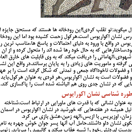
 میگوید:تو تقلب کردی!این رودخانه ها هستند که مستحق جایزه ا
ن درس نشان اکواریوس است.هرکول زحمت کشیده بود اما این رودخان
اریوس در واقع با ورود به دنیای احتمالات و پاسخ ها،مناسب ترین را
د،ساختارهایی که به حال خود رها شده اند را متحول کرده و از ان 
ودی،الهاماتی را دریافت میکند که به وی قابلیت های خارق العاد
رفته و ماموریت های زیادی را به پایان برسانند.در واقع این نش
 و فضولات ناخوداگاه جمعی و تمدنی که شکل گرفته است را بر عه
ا و فضولات است به نشان اکواریوس،هر فردی به عنوان هرکول،باید
 هایی که در نشان جدی روی هم انباشته شده است را پاکسازی کند.
وره شناسی نشان اکورایوس
به عنوان نشانی که با قدرت های ماورایی در ارتباط است،شناخته
 نیل همیشه در هفته‌هایی که خورشید در نشان اکواریوس در اسمان
 زمان، اوزیریس با ازیس،الهه زمین،عشق بازی می کرد.
الگوی نشان دلو داشتند.حامل آب آنها پسر جوان خوش چهره به نام
 بدست اوردنش،خود را شبیه عقاب میکند و گانیمید را میرباید. زئو