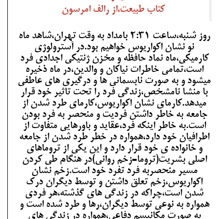
کتاب طبیعت،از رالف امرسون
روز شنبه،ساعت 2:31 بامداد به وقت تهران،شاهد ماه
نو نشان اکواریوس خواهیم بود.در آسترولوژی
کارمیکی،ماه نماد حافظه و مخزن ژنتیکی اجدادی فرد
است،تمامی خاطرات نیاکان و والدین،در ماه ذخیره
میشود و به صورت نابسمانی ها و درگیری های عاطفی
با منشا نامشخص،زندگی فرد را تحت تاثیر خود قرار
میدهد.کارمای نشان اکواریوس،کارمای طرد شدن از
جامعه به خاطر داشتن فردیت و منحصر به فرد بودن
است.به خاطر اینکه فرد،عقاید و باورهایی متفاوت از
اطرافیان خود دارد،همواره در خطر طرد شدن از جامعه
و خانواده ی خود قرار دارد و این یکی از تروماهای
اصلی بشریت(تروما=زخم روانی)در هنگام طی کردن
مسیر منحصربه فرد تفرد خود است.زخم نشان
اکواریوس،زخم تعلق داشتن و توسط دیگران درک
شدن است،چراکه در زندگی های گذشته،هر فردی
همواره به نوعی توسط دیگران،رها و طرد شده است و
به صورت مکانیسم دفاعی،همواره در زندگی های