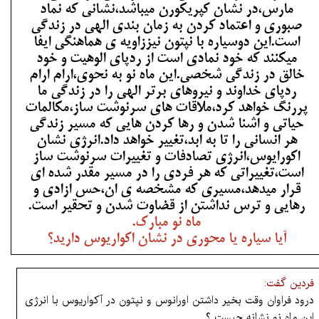
مارس،در نشان کپریکورن میباشد،نشانی که نماد
صبوری و اعتماد کردن به زمان بندی الهی در زندگی
است.این دوسیاره با نپتون نیززاویه ی هماهنگی ایفا
میکنند که خود نمادی است از ردپای الوهیت و خود
خالق در زندگی شخصی.این ماه نو به نحوی،ارام ارام
ردپای خداوند و نیروهای برتر الهی را در زندگی ما
پررنگ خواهد کرد،ملاقات های سرنوشت ساز،مکالمات
حیاتی و اشنا شدن و رها کردن هایی که مسیر زندگی
هر انسانی را تا به ابد،تغییر خواهد داد.انرژی نشان
اکورایوس،انرژی تصادفات و تغییرات سرنوشت ساز
است،تغییراتی که هر فردی را در مسیر مقدر شده ای
قرار میدهد،مسیری که مشخصه ی ان،حس ازادی و
رهایی و ترس نداشتن از قضاوت شدن و تحقیر است.
ماه نو مبارک.
آیا سیاره یا محوری در نشان اکواریوس دارید؟
فردین گفت:
درود فراوان وقت بخیر داشتن اورانوس و نپتون در آکواریوس با انرژی
این ماه نو نشانه چیست ؟