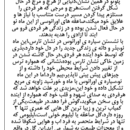
پلوتو در همین نشان،دنیایی از هرج و مرج در حال
شکل گرفتن است،هرج و مرجی که هر فردی را
مستلزم پیدا کردن مسیر درست متناسب با نیاز ها و
علایق خود میکند،صاعقه های اورانوسی از این ماه نو
در حال فعال شدن بوده و در زندگی هر فردی فرو می
ایند تا ازادی را هدیه بدهند.
با نشستن سیاره ی اورانوس در نشان تارس،این ماه
نو،بذر و دانه ی زندگی جدید را در دل خود دارد،بذری
که توسط خود آینده هر فردی،در حال کاشته شدن در
زمین خاکی نشان تارس بوده،نشانی که همواره ترس
از تغییر دادن شرایط محیطی خود را داشته و از
چیزهای پیش بینی ناپذیر،بیم دارد.اما در این ماه
نو،سیاره ی اورانوس با ماه و خورشید زاویه ی مربع
تشکیل داده و خود این،مزیدی بر علت خواهد شد که
هرفردی به صدای شهود و قلب خود که همواره از اینده
با وی سخن میگوید،گوش فرا دهد.در طبیعت،یکی از
کمیاب ترین و زیبا ترین گل هایی که عمری تنها 3
روزه دارد،گل صاعقه یا لیلیوم خونی است،لیلیومی که
تنها در شرایط منحصر به فرد اب و هوایی شکوفا شده
و از معجزات طبیعت به شمار می اید.این گل در واقع