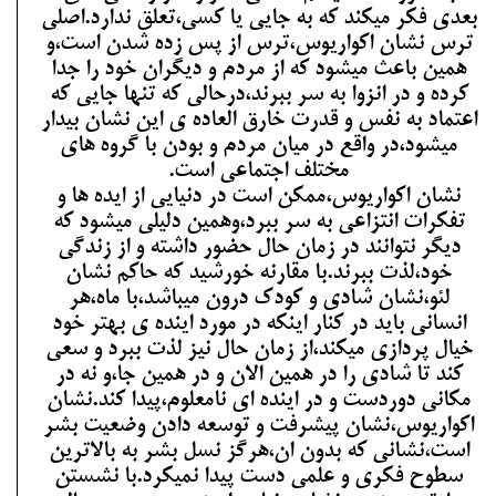
بعدی فکر میکند که به جایی یا کسی،تعلق ندارد.اصلی
ترس نشان اکواریوس،ترس از پس زده شدن است،و
همین باعث میشود که از مردم و دیگران خود را جدا
کرده و در انزوا به سر ببرند،درحالی که تنها جایی که
اعتماد به نفس و قدرت خارق العاده ی این نشان بیدار
میشود،در واقع در میان مردم و بودن با گروه های
مختلف اجتماعی است.
نشان اکواریوس،ممکن است در دنیایی از ایده ها و
تفکرات انتزاعی به سر ببرد،وهمین دلیلی میشود که
دیگر نتوانند در زمان حال حضور داشته و از زندگی
خود،لذت ببرند.با مقارنه خورشید که حاکم نشان
لئو،نشان شادی و کودک درون میباشد،با ماه،هر
انسانی باید در کنار اینکه در مورد اینده ی بهتر خود
خیال پردازی میکند،از زمان حال نیز لذت ببرد و سعی
کند تا شادی را در همین الان و در همین جا،و نه در
مکانی دوردست و در اینده ای نامعلوم،پیدا کند.نشان
اکواریوس،نشان پیشرفت و توسعه دادن وضعیت بشر
است،نشانی که بدون ان،هرگز نسل بشر به بالاترین
سطوح فکری و علمی دست پیدا نمیکرد.با نشستن