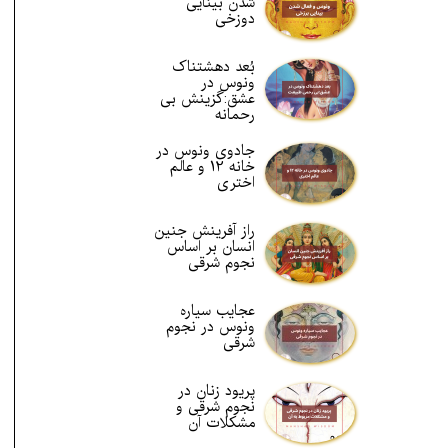
شدن بینایی
دوزخی
بُعد دهشتناک
ونوس در
عشق:گزینش بی
رحمانه
جادوی ونوس در
خانه 12 و عالم
اختری
راز آفرینش جنین
انسان بر اساس
نجوم شرقی
عجایب سیاره
ونوس در نجوم
شرقی
پریود زنان در
نجوم شرقی و
مشکلات آن