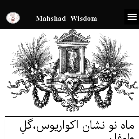
Mahshad Wisdom
ماه نو نشان اکواریوس،گلِ
طوفان