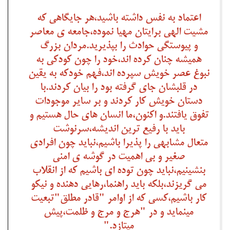
اعتماد به نفس داشته باشید،هر جایگاهی که
مشیت الهی برایتان مهیا نموده،جامعه ی معاصر
و پیوستگی حوادث را بپذیرید.مردان بزرگ
همیشه چنان کرده اند،خود را چون کودکی به
نبوغ عصر خویش سپرده اند،فهم خودکه به یقین
در قلبشان جای گرفته بود را بیان کردند.با
دستان خویش کار کردند و بر سایر موجودات
تفوق یافتند.و اکنون،ما انسان های حال هستیم و
باید با رفیع ترین اندیشه،سرنوشت
متعال مشابهی را پذیرا باشیم،نباید چون افرادی
صغیر و بی اهمیت در گوشه ی امنی
بنشینیم،نباید چون توده ای باشیم که از انقلاب
می گریزند،بلکه باید راهنما،رهایی دهنده و نیکو
کار باشیم،کسی که از اوامر "قادر مطلق"تبعیت
مینماید و در "هرج و مرج و ظلمت،پیش
میتازد."