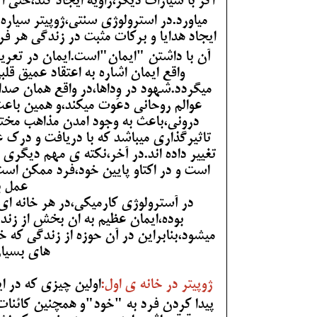
اگر با سیارات دیگر،زاویه ایجاد کند،حتی 
ایجاد هدایا و برکات مثبت در زندگی هر فر
آن با داشتن "ایمان"است.ایمان در تعریف
واقع ایمان اشاره به اعتقاد عمیق 
میگردد.شهود در وِداها،در واقع همان صدا
عوالم روحانی دعوت میکند،و همین باعث
درونی،باعث به وجود امدن مذاهب مختل
تاثیرگذاری میباشد که با دریافت و درک
تغییر داده اند.در آخر،نکته ی مهم دیگری 
است و در اکتاو پایین خود،فرد ممکن است
عمل ب
در آسترولوژی کارمیکی،در هر خانه ای 
بوده،ایمان عظیم به ان بخش از زن
میشود،بنابراین در آن حوزه از زندگی که
های بسیار
ژوپیتر در خانه ی اول:
اولین چیزی که در 
پیدا کردن فرد به
"خود"و همچنین کائنات 