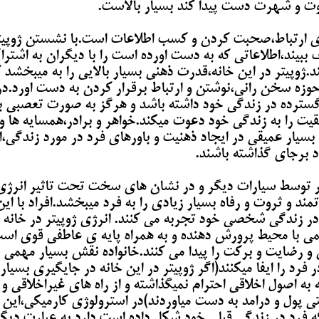
وت و شهرت دست پیدا کند بسیار بالاست.
ی ارتباط،صحبت کردن و کسب اطلاعات است.با نشستن ژوپیت
ببیند،اطلاعاتی که به دست اورده است را با دیگران به اشتر
ژوپیتر در این خانه،قدرت ذهنی بسیار بالایی را به میبخشد 
وزه سخن رانی،نوشتن و ارتباط برقرار کردن به دست اورد.در
 گسترده در زندگی خود داشته باشد و هرگز به صورت تعصبی ب
 را به زندگی خود دعوت میکند.خواهر و برادر،همسایه ها و
یار عمیقی در ایجاد ذهنیت و باورهای فرد در مورد زندگی،ا
 برجای گذاشته باشند.
یتر توسط سیارات دیگر و در نشان های سخت تحت تاثیر انرژی
تمند و ثروت و رفاه بسیار زیادی را به فرد میبخشد.افراد با این
ر زندگی شخصی خود تجربه می کنند. انرژی ژوپیتر در خانه
ی با محیط پرورش دهنده و به همراه پایه ی عاطفی قوی اس
ش و رضایت و برکت را پیدا می کنند.خانواده نقش بسیار مهمی 
 فرد را ایفا میکنند(اگر ژوپیتر در این خانه در جایگیری بسیار
 به اصول اخلاقی احترام نمیگذاشته و از راه های غیراخلاقی و
حتی پول و درامد به دست میاوردند)در استرولوژی کارمیکی،این
 که فرد در زندگی قبلی خود شکل داده است دارد.به عبارت دیگ