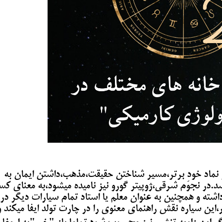
 نماد خودِ برتر،مسیر شناختن حقیقت،مذهب،داشتن ایمان به
باشد.در نجوم شرقی،ژوپیتر گورو نیز نامیده میشود،به معنای ک
شته و همچنین به عنوان معلم یا استاد تمام سیارات دیگر در
این سیاره نقش راهنمای معنوی را در چارت تولد ایفا میکند و