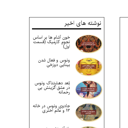
نوشته های اخیر
خون آشام ها بر اساس
نجوم کارمیک (قسمت
اول)
ونوس و فعال شدن
بینایی دوزخی
بُعد دهشتناک ونوس
در عشق:گزینش بی
رحمانه
جادوی ونوس در خانه
12 و عالم اختری