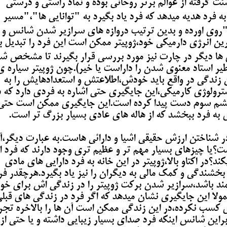
 گرفته از عوالم برتر روحانی بوده و نماد راستی و درستی
 فرد هدیه میدهد که فرد یاد بگیرد به "توانایی ها"،"مسیر
وی اورده و بدین ترتیب دروازه های سرازیر شدن شانس و
ین انرژی دارمیکی خود،ژوپیتر ممکن است این فرد را تبدیل ب
ی ها دیگر در چارت نیز مورد بررسی قرار بگیرند تا مشخص ش
طیر استاد معنوی شدن را داراست یا خیر).چون ژوپیتر سیاره ی
ندگی در واقع باید خودش،اطلاعتش و استعدادهایش را به
سترولوژی کارمیکی،این جایگیری حتی اشاره به فردی دارد که د
و چشم سوم دست پیدا کرده است.این جایگیری ممکن است حتی
ی به فرد ببخشد که از هاله های عادی بسیار بزرگ تر است.
ر شناختن ارزش حقیقی اشیا و دارائی هاست.به عبارت دیگر،آی
؟یا چیزهای بسیار مهم تر و عظیم تری وجود دارند که فرد ا
؟در اکتاو بالا،ژوپیتر در این خانه به فرد دارایی های مادی
شندگی و کمک مالی به دیگران را نیز یاد بگیرد.هرچقدر فر
ند باشد،سرازیر شدن برکت ژوپیتر را در زندگی اش برای خو
ولا این جایگیری نشان میدهد که اگر فرد در زندگی های قبل
 کسب نکرده،در این زندگی ممکن است آن ها را بالاخره تجر
براین شانس اینکه فرد صدای بسیار زیبایی داشته و یا حتی از