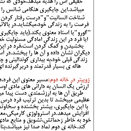
حقیقی اش را هدیه میدهد،خودی که نشئت
میباشد.این جایگیری هنگامی شانس را به
شناخت انسانیت"و"درست رفتار کردن"ر
فرصت را به زندگی خود،میگشاید.در بالاتر
"گورو"یا استاد معنوی بکند.(باید جایگیر
ایا فرد در این زندگی امادگی مسئولیت خ
بخشیدن و کمک کردن است،فرد در این ز
دیگران نشان داده و آن ها را ببخشد.در آ
زندگی قبلی خود،به بیداری کوندالینی 
هاله ی بسیار قدرتمند و دربرگیرنده ا
ژوپیتر در خانه دوم:
مسیر معنوی این فرد،د
ارزش یک انسان به دارائی های مادی اوست
طریق آن ها به ارزشمندی دست پیدا میکند
عظیمی میبخشد تا بدین ترتیب فرد درس بخ
با این جایگیری، بیشتر بخشنده و سخاوتم
افزایش میدهد.در استرولوژی کارمیکی،معم
خود به خاطر زحماتش،تشویق و منابع مادی
کند.خانه ی دوم نماد صدا نیز میباشد،بنا