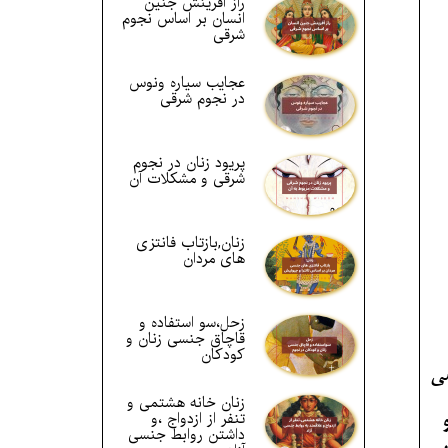
راز آفرینش جنین
انسان بر اساس نجوم
شرقی
عجایب سیاره ونوس
در نجوم شرقی
پریود زنان در نجوم
شرقی و مشکلات آن
زنان,بازتاب فانتزی
های مردان
زحل،سو استفاده و
قاچاق جنسی زنان و
کودکان
سی
زنان خانه هشتمی و
تنفر از ازدواج ،و
داشتن روابط جنسی