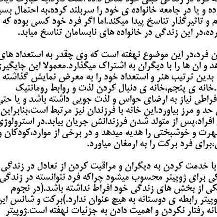
 و یا در جامعه خانواده ی خود را سربلند کرده،به احتمال بسی
 و تاثیرگذار تناسخ پیدا میکند.اما اگر فرد خود کسی بوده که 
ه،در این زندگی در خانواده های نابسامان تناسخ میابد.
 فرد،در این موضوع نهفته است که وی چقدر به استعداد های
 و ان ها را با دیگران به اشتراک میگذارد.معمولا این جایگیر
 بدین ترتیب هنر و استعداد خود را به معرض نمایش گذاشته 
خانه ی پنجم،خانه ی دنبال کردن لذت و روابط رومانتیک
راطی نیاز به ارضای حواس و لذت جویی داشته باشد و یا حتی
 و مرز بیاورد.این خانه با فرزندان نیز مرتبط است،بنابراین
راد،پس از متولد شدن فرزندانش جریان بیابد.در استرولوژ
هرت و خوشبختی را هدیه میدهد و در برخی از موارد،کودکان و
،برای فرد برکت را به ارمغان میاورد.
 با خدمت کردن به دیگران و مراقبت کردن از تعادل در زندگی
کی برای ژوپیتر محسوب میشود چراکه فرد نتوانسته در زندگی
 یکی از بخش های زندگی خود افراط نداشته باشد.(در نجوم
یتر رابطه ی دوستانه به هیچ عنوان ندارد.)
برکت و شانس ای
ه رفتار نکردن و اهمیت دادن به جزئیات نهفته است.ژوپیتر