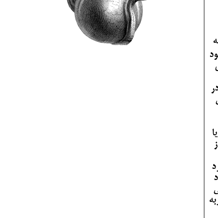
ه
ود
ر
ا
ز
د
د
ی
به