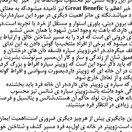
اگر این زاویه تنشی نیز محسوب شود،تماما باز "خیر"به ارمغا
میاورد.در استرولوژی سنتی،ژوپیتر سیاره خیر اعظم یا Great Benefic نیز نامیده میشود،که به معنای
د میباشد.نکته ی حائز اهمیت دیگری در مورد این سیاره،ارتبا
 برون دینی، باوری استوار و مستقل از خرد یا تجربه است.در
قلبی دارد،که باعث به وجود امدن شهود یا همان حس ششم
ی درونی ای است که فرد را به مسیر شناختن خالق و ارتباط با
 میشود که برخی از افراد منتخب،با گوش دادن به این ندای
ف میگردند.در آخر،ژوپیتر سیاره فلسفه دان های درخشان و
 عمیق شان از زندگی و ساز و کار آن،مسیر سرنوشت بشریت را
که باید ذکر شود این است که ژوپیتر سیاره افراط و بزرگ کرد
 در آن خانه ای که ژوپیتر دارد،بصورت وسواسی و افراط گونه
کند و از تعادل خارج شود.
که سیاره ی ژوپیتر جای دارد،در ان خانه فرد باید بخشنده
دگی خود داشته باشد.ژوپیتر سیاره ی شانس نیز محسوب
 خانه های چارت تولد حاکم آن هستند،شانس و پتانسیل و فرص
 زیادی در انتظار فرد مینشیند.
این جایگیری بیش از هرچیز دیگری ضروری است،اهمیت ایمان
است.ژوپیتر در خانه ی اول،به فرد مسیر کشف و شناختن خود