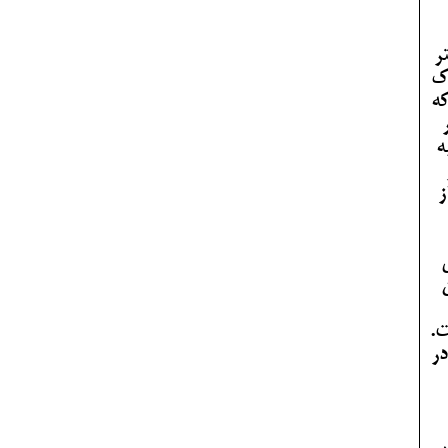
ر
اک
که
ه
ز
ت.
در
ر