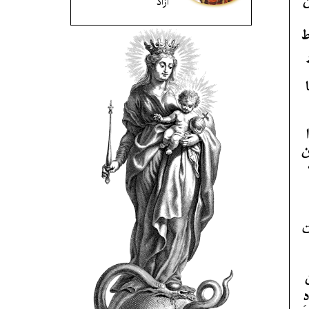
آزاد
ن
ط
ن
ت
ِ