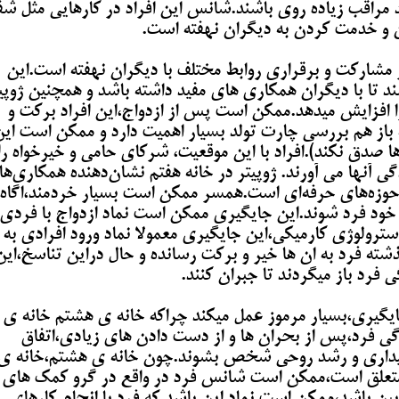
اید مراقب زیاده روی باشند.شانس این افراد در کارهایی مثل شف
 و خدمت کردن به دیگران نهفته است.
 مشارکت و برقراری روابط مختلف با دیگران نهفته است.این
تا با دیگران همکاری های مفید داشته باشد و همچنین ژوپی
ا افزایش میدهد.ممکن است پس از ازدواج،این افراد برکت و
باز هم بررسی چارت تولد بسیار اهمیت دارد و ممکن است ای
ا صدق نکند).افراد با این موقعیت، شرکای حامی و خیرخواه را
 آنها می آورند. ژوپیتر در خانه هفتم نشان‌دهنده همکاری‌ه
وزه‌های حرفه‌ای است.همسر ممکن است بسیار خردمند،اگاه
خود فرد شوند.این جایگیری ممکن است نماد ازدواج با فردی
سترولوژی کارمیکی،این جایگیری معمولا نماد ورود افرادی به
 فرد به ان ها خیر و برکت رسانده و حال دراین تناسخ،این
ی فرد باز میگردند تا جبران کنند.
جایگیری،بسیار مرموز عمل میکند چراکه خانه ی هشتم خانه ی
 فرد،پس از بحران ها و از دست دادن های زیادی،اتفاق
بیداری و رشد روحی شخص بشوند.چون خانه ی هشتم،خانه ی
ن متعلق است،ممکن است شانس فرد در واقع در گرو کمک های