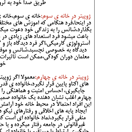
طریق صدا خود به ثر
ژوپیتر در خانه ی سوم:
خانه ی سوم،خانه 
در اینحا،فرد هنگامی که اموزش های مختلف 
بگذارد،شانس را به زندگی خود دعوت میکند.
باعث میشود فرد استعداد های زیادی در ح
آسترولوژی کارمیکی،اگر فرد دیدگاه باز و
دیدگاه به خصوصی نچسبد،شانس و موفقیت
معلمان دوران کودکی،ممکن است تاثیرات بس
خود
ژوپیتر در خانه ی چهارم:
معمولا اگر ژوپ
های اکتاو پایین قرار نگیرد،خانواده ی قدر
جایگیری، احساس امنیت و هماهنگی را د
چهارم اغلب نشان دهنده یک خانواده صمیم
این افراد احتمالاً در محیط خانه خود آرام
ایجاد پایه های اخلاقی و رفتارهای نیکو در
منفی قرار بگیرد،نماد خانواده ای است که
غیرقانونی در جامعه رفتار میکرده و یا 
جایگیری ارتباط با مستقیم با خانواده ای