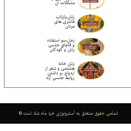
مشکلات آن
زنان,بازتاب
فانتزی های
مردان
زحل،سو استفاده
و قاچاق جنسی
زنان و کودکان
زنان خانه
هشتمی و تنفر از
ازدواج ،و داشتن
روابط جنسی آزاد
.تمامی حقوق متعلق به آسترولوژی خرد ماه شاد است
©