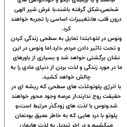
نباشند و یا برمبنای ایگو و خودخواهی های
شخصی،شکل گرفته باشند،با غرش شیر الهی
درون قلب ها،تغییرات اساسی را تجربه خواهند
کرد.
ونوس در لئو،ابتدا تمایل به سطحی زندگی کردن
و تحت تاثیر دادن مردم ،دارد.اما ونوس در این
نشان برگشتی خواهد شد و بسیاری از باورهای
ما در مورد زندگی و لذت بردن از دنیای مادی را به
چالش خواهد کشید.
با انرژی پلوتو،لذت های سطحی که ریشه ای در
حقیقت روح ندارند،از عرصه وجود محور خواهند
شد.ونوس با لذت های زودگذر مرتبط است،و
پلوتو با درد هایی که به خاطر عمیق بودنمان
میکشیم و در اخر تبدیل به لذت هایمان