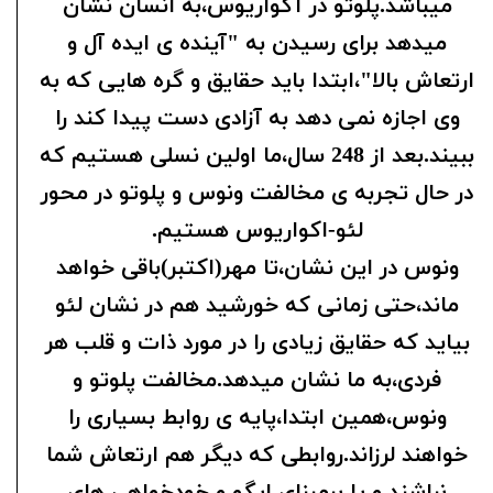
میباشد.پلوتو در آکواریوس،به انسان نشان
میدهد برای رسیدن به "آینده ی ایده آل و
ارتعاش بالا"،ابتدا باید حقایق و گره هایی که به
وی اجازه نمی دهد به آزادی دست پیدا کند را
ببیند.بعد از 248 سال،ما اولین نسلی هستیم که
در حال تجربه ی مخالفت ونوس و پلوتو در محور
لئو-اکواریوس هستیم.
ونوس در این نشان،تا مهر(اکتبر)باقی خواهد
ماند،حتی زمانی که خورشید هم در نشان لئو
بیاید که حقایق زیادی را در مورد ذات و قلب هر
فردی،به ما نشان میدهد.مخالفت پلوتو و
ونوس،همین ابتدا،
پایه ی روابط بسیاری را
خواهند لرزاند.روابطی که دیگر هم ارتعاش شما