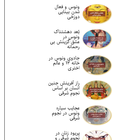
ونوس و فعال
شدن بینایی
دوزخی
بُعد دهشتناک
ونوس در
عشق:گزینش بی
رحمانه
جادوی ونوس در
خانه 12 و عالم
اختری
راز آفرینش جنین
انسان بر اساس
نجوم شرقی
عجایب سیاره
ونوس در نجوم
شرقی
پریود زنان در
نجوم شرقی و