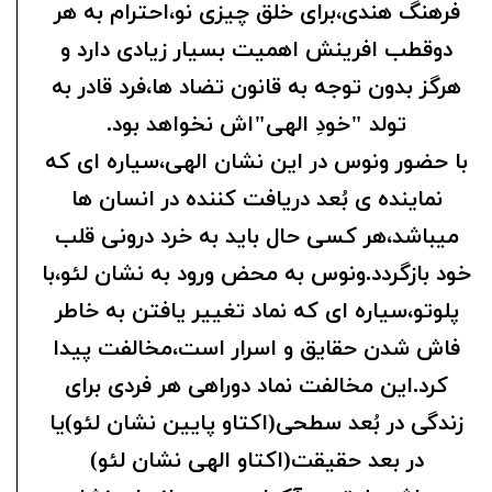
فرهنگ هندی،برای خلق چیزی نو،احترام به هر
دوقطب افرینش اهمیت بسیار زیادی دارد و
هرگز بدون توجه به قانون تضاد ها،فرد قادر به
تولد "خودِ الهی"اش نخواهد بود.
با حضور ونوس در این نشان الهی،سیاره ای که
نماینده ی بُعد دریافت کننده در انسان ها
میباشد،هر کسی حال باید به خرد درونی قلب
خود بازگردد.ونوس به محض ورود به نشان لئو،با
پلوتو،سیاره ای که نماد تغییر یافتن به خاطر
فاش شدن حقایق و اسرار است،مخالفت پیدا
کرد.این مخالفت نماد دوراهی هر فردی برای
زندگی در بُعد سطحی(اکتاو پایین نشان لئو)یا
در بعد حقیقت(اکتاو الهی نشان لئو)