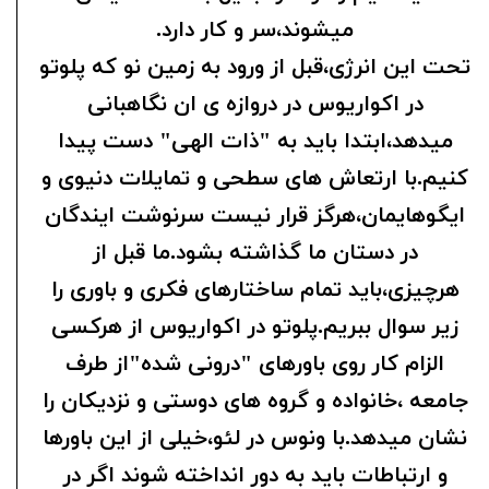
میشوند،سر و کار دارد.
تحت این انرژی،قبل از ورود به زمین نو که پلوتو
در اکواریوس در دروازه ی ان نگاهبانی
میدهد،ابتدا باید به "ذات الهی" دست پیدا
کنیم.با ارتعاش های سطحی و تمایلات دنیوی و
ایگوهایمان،هرگز قرار نیست سرنوشت ایندگان
در دستان ما گذاشته بشود.ما قبل از
هرچیزی،باید تمام ساختارهای فکری و باوری را
زیر سوال ببریم.پلوتو در اکواریوس از هرکسی
الزام کار روی باورهای "درونی شده"از طرف
جامعه ،خانواده و گروه های دوستی و نزدیکان را
نشان میدهد.با ونوس در لئو،خیلی از این باورها
و ارتباطات باید به دور انداخته شوند اگر در