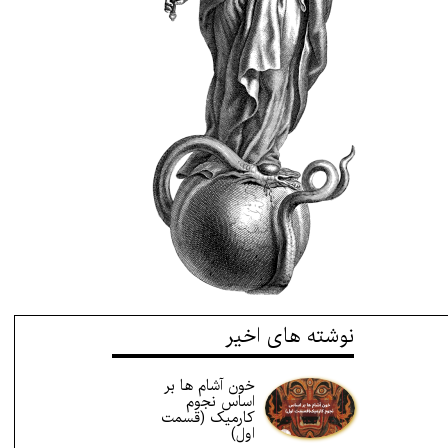
نوشته های اخیر
خون آشام ها بر
اساس نجوم
کارمیک (قسمت
اول)