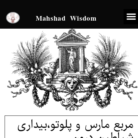
Mahshad Wisdom
مربع مارس و پلوتو،بیداری
شیاطین درون