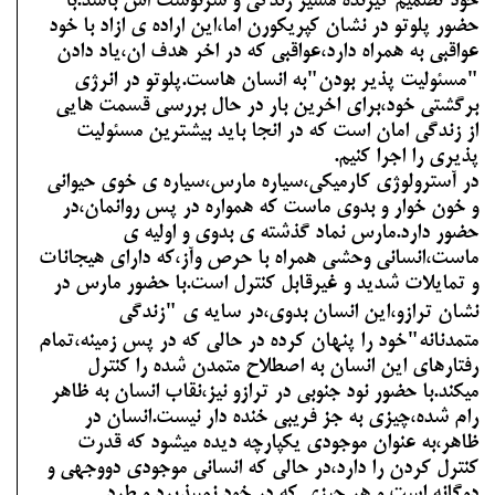
خود تصمیم گیرنده مسیر زندگی و سرنوشت اش باشد.با
حضور پلوتو در نشان کپریکورن اما،این اراده ی ازاد با خود
عواقبی به همراه دارد،عواقبی که در اخر هدف ان،یاد دادن
"مسئولیت پذیر بودن"به انسان هاست.پلوتو در انرژی
برگشتی خود،برای اخرین بار در حال بررسی قسمت هایی
از زندگی امان است که در انجا باید بیشترین مسئولیت
پذیری را اجرا کنیم.
در آسترولوژی کارمیکی،سیاره مارس،سیاره ی خوی حیوانی
و خون خوار و بدوی ماست که همواره در پس روانمان،در
حضور دارد.مارس نماد گذشته ی بدوی و اولیه ی
ماست،انسانی وحشی همراه با حرص وآز،که دارای هیجانات
و تمایلات شدید و غیرقابل کنترل است.با حضور مارس در
نشان ترازو،این انسان بدوی،در سایه ی "زندگی
متمدنانه"خود را پنهان کرده در حالی که در
پس زمینه،تمام
رفتارهای این انسان به اصطلاح متمدن شده را کنترل
میکند.با حضور نود جنوبی در ترازو نیز،نقاب انسان به ظاهر
رام شده،چیزی به جز فریبی خنده دار نیست.انسان در
ظاهر،به عنوان موجودی یکپارچه دیده میشود که قدرت
کنترل کردن را دارد،در حالی که انسانی موجودی دووجهی و
دوگانه است و هر چیزی که در خود نمیپذیرد و طرد