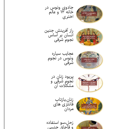
جادوی ونوس در
خانه 12 و عالم
اختری
راز آفرینش جنین
انسان بر اساس
نجوم شرقی
عجایب سیاره
ونوس در نجوم
شرقی
پریود زنان در
نجوم شرقی و
مشکلات آن
زنان,بازتاب
فانتزی های
مردان
زحل،سو استفاده
و قاچاق جنسی