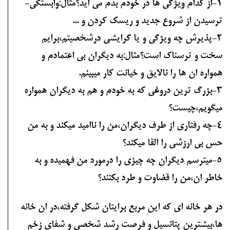
1-از کدام ویژگی ها در خودم بدم می اید؟مثال:وابستگی-
ترسیدن از شروع جدید و ریسک کردن و ...
2-پذیرش چه ویژگی و یا گرایشی درشخصیتم،برایم
سخت و ترسناک است؟مثال:به دیگران بی اعتمادم و
همواره ان ها را نالایق و خیانت کار میبینم.
3-بزرگ ترین دروغی که به خودم و هم به دیگران همواره
میگویم،چیست؟
4-چه رفتاری از طرف دیگران،من را ناامید میکند و به من
حس بی ارزشی را القا میکند؟
5-میترسم دیگران چه چیزی را درمورد من فهمیده و به
خاطر ان،من را قضاوت و طرد بکنند؟
در هر خانه ای که این مربع برایتان شکل گرفته،در ان خانه
ها،بیشترین پتانسیل و فرصت رشد شخصی و شفای زخم