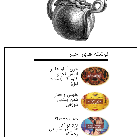
نوشته های اخیر
خون آشام ها بر
اساس نجوم
کارمیک (قسمت
اول)
ونوس و فعال
شدن بینایی
دوزخی
بُعد دهشتناک
ونوس در
عشق:گزینش بی
رحمانه