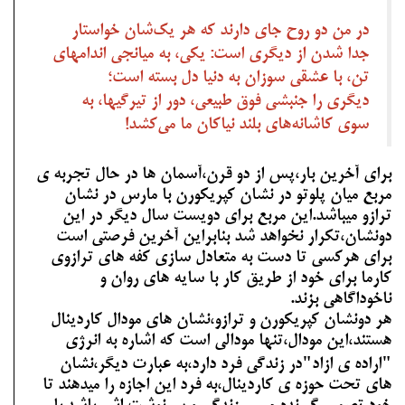
در من دو روح جای دارند که هر یک‌شان خواستار
جدا شدن از دیگری است: یکی، به میانجی اندامهای
تن، با عشقی سوزان به دنیا دل بسته است؛
دیگری را جنبشی فوق طبیعی، دور از تیرگیها، به
سوی کاشانه‌های بلند نیاکان ما می‌کشد!
برای آخرین بار،پس از دو قرن،آسمان ها در حال تجربه ی
مربع میان پلوتو در نشان کپریکورن با مارس در نشان
ترازو میباشد.این مربع برای دویست سال دیگر در این
دونشان،تکرار نخواهد شد بنابراین آخرین فرصتی است
برای هرکسی تا دست به متعادل سازی کفه های ترازوی
کارما برای خود از طریق کار با سایه های روان و
ناخوداگاهی بزند.
هر دونشان کپریکورن و ترازو،نشان های مودال کاردینال
هستند،این مودال،تنها مودالی است که اشاره به انرژی
"اراده ی ازاد"در زندگی فرد دارد،به عبارت دیگر،نشان
های تحت حوزه ی کاردینال،به فرد این اجازه را میدهند تا