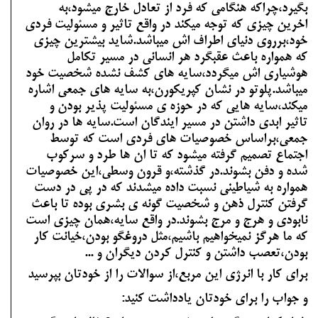
بگیرد،چراکه هنگامی که فرد از تعادل خارج میشود،به
اخرین چیزی که توجه میکند در واقع تاثیر و مسئولیت فردی
خود،برروی دنیای اطراف اش میباشد.شاید بیشترین چیزی
که همواره باعث عقبگرد هر انسانی در مسیر تکامل
هوشیاری اش میگردد،سایه های کشف نشده شخصیت خود
میباشد.پلوتو در نشان کپریکورن،به سایه های جمعی اشاره
میکند،سایه هایی که در حوزه ی مسئولیت پذیر بودن و
تاثیر ابدی داشتن در مسیر ایندگان است.سایه ها در روان
جمعی،براساس خصوصیات های فردی است که توسط
اجتماع تصمیم گرفته میشود که تا ان ها طرد و سرکوب
شده و دفن بشوند.در گذشته،و قرون وسطی،این خصوصیات
همواره به شیاطینی نسبت داده میشدند که در پی در دست
گرفتن کنترل ذهن و شخصیت گونه ی بشری بوده تا باعث
نابودی و هرج و مرج بشوند.در واقع سایه،همان چیزی است
که ما هرگز نمیخواهیم باشیم،مثل دروغگو بودن،خیانت کار
بودن،تعصب داشتن و کنترل کردن دیگران و ...
برای کار با انرژی این مربع،از سوالات را از خودتان بپرسید
و جواب را برای خودتان یادداشت کنید: