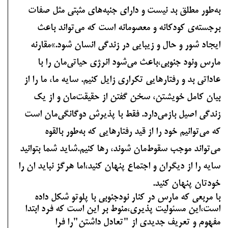
به‌طور مطلق بد نیست و دارای جنبه‌های مثبتی مثل صفات
برجسته‌ی کودکانه و معصومانه است که می‌تواند باعث
ایجاد شور و حال و زیبایی در زندگی انسان شود.»مقارنه
مارس ونود جنوبی،
باعث مى‌شود انرژى حياتى‌مان را با
عاداتى بد و رفتارهايى تكرارى زايل كنيم. سايه ما، ما را از
بيان كامل خويشتن، سخن گفتن از حقيقت‌مان و از يك
زندگى اصيل بازمى‌دارد. فقط با پذيرش دوگانگى‌مان است
كه مى‌توانيم خود را از قيد رفتارهايى كه به‌طور بالقوه
مى‌تواند موجب سقوط‌مان شوند، رها كنيم.شاید شما بتوانید
سایه را از دیگران و اجتماع پنهان کنید،اما هرگز نباید ان را
خودتان پنهان کنید.
با مربعی که مارس در کنار نودجنوبی با پلوتو شکل داده
است،این مسئولیت پذیری،منوط بر این است که فرد ابتدا
مفهوم و تعریف جدیدی از "تعادل داشتن"را فرا