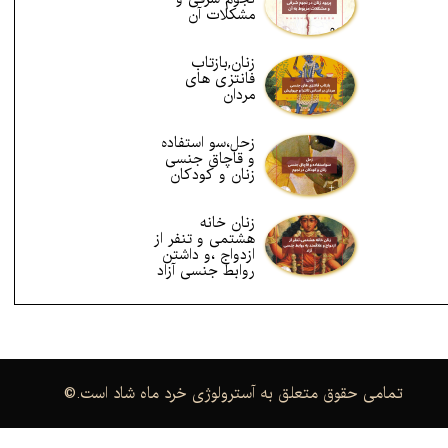
مشکلات آن
زنان,بازتاب
فانتزی های
مردان
زحل،سو استفاده
و قاچاق جنسی
زنان و کودکان
زنان خانه
هشتمی و تنفر از
ازدواج ،و داشتن
روابط جنسی آزاد
.تمامی حقوق متعلق به آسترولوژی خرد ماه شاد است
©