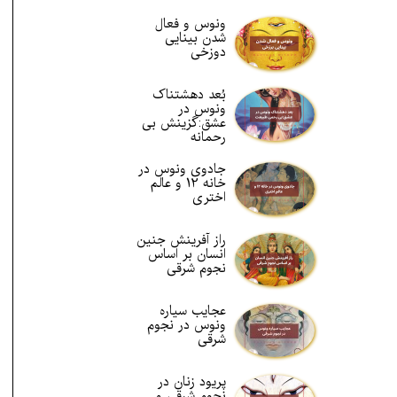
ونوس و فعال
شدن بینایی
دوزخی
بُعد دهشتناک
ونوس در
عشق:گزینش بی
رحمانه
جادوی ونوس در
خانه 12 و عالم
اختری
راز آفرینش جنین
انسان بر اساس
نجوم شرقی
عجایب سیاره
ونوس در نجوم
شرقی
پریود زنان در
نجوم شرقی و