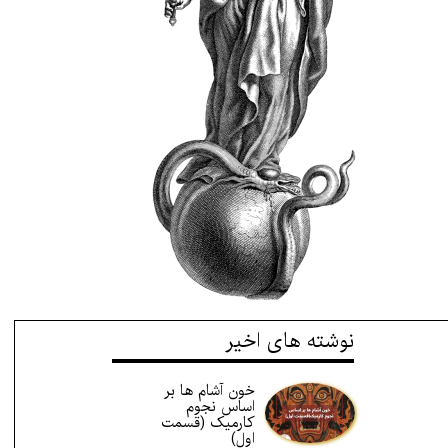
نوشته های اخیر
خون آشام ها بر
اساس نجوم
کارمیک (قسمت
اول)