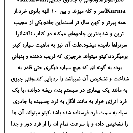
تانتراسوترا،دوماواتی با جادوی جدایی(Videshwan
Karma)سر و کله میزند و بین 10 الهه بانوی خرد،از
همه پیرتر و کهن سال تر است.
این جادو،یکی از عجیب
ترین و شدیدترین جادوهای ممکنه در کتاب ناکشاترا
سوتراها نامیده میشود.علت آن نیز به ماهیت سیاره کیتو
برمیگردد،کیتو میتواند هرچیزی که فریب دهنده و پنهانی
بوده به گونه ای که هیچ سیاره دیگری حتی قادر به
شناخت و تشخیص آن نمیباشد را ردیابی کند.وقتی چیزی
به مانند یک بیماری در سیستم بدن ریشه دوانده ،یا یک
فرد انرژی خوار به مانند انگل به فرد چسبیده یا جادوی
سیاه به سمت فرد فرستاده شده باشد،کیتو میتواند آن ها
را تشخیص داده و با سرعت تمام ان را از فرد دور و جدا