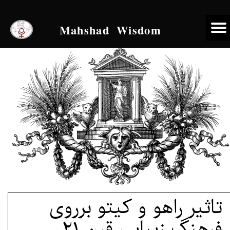
Mahshad Wisdom
تاثیر راهو و کیتو برروی
فرهنگ زیبایی قرن 21